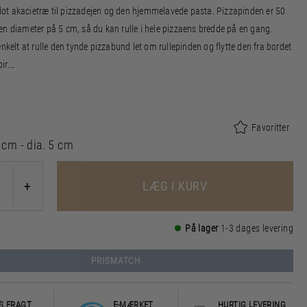
 flot akacietræ til pizzadejen og den hjemmelavede pasta. Pizzapinden er 50
en diameter på 5 cm, så du kan rulle i hele pizzaens bredde på en gang.
enkelt at rulle den tynde pizzabund let om rullepinden og flytte den fra bordet
ir.
eret i FSC®-certificeret akacietræ (FSC-C166612).
Favoritter
 cm - dia. 5 cm
LÆG I KURV
+
På lager
1-3 dages levering
PRISMATCH
S FRAGT
E-MÆRKET
HURTIG LEVERING