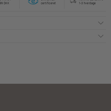
499 DKK
certificeret
1-3 hverdage