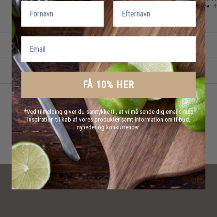
Fornavn
Efternavn
over 
Email
FÅ 10% HER
*Ved tilmelding giver du samtykke til, at vi må sende dig emails med
inspiration til køb af vores produkter samt information om tilbud,
nyheder og konkurrencer.