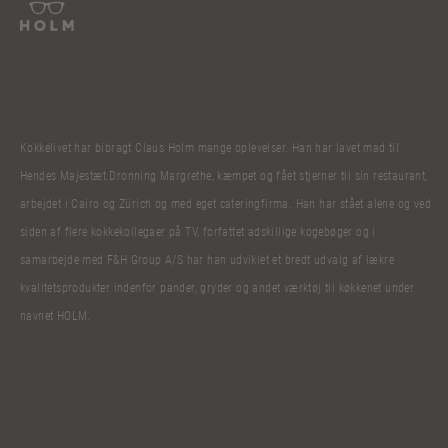
Kokkelivet har bibragt Claus Holm mange oplevelser. Han har lavet mad til
Hendes Majestæt Dronning Margrethe, kæmpet og fået stjerner til sin restaurant,
arbejdet i Cairo og Zürich og med eget cateringfirma. Han har stået alene og ved
siden af flere kokkekollegaer på TV, forfattet adskillige kogebøger og i
samarbejde med F&H Group A/S har han udviklet et bredt udvalg af lækre
kvalitetsprodukter indenfor pander, gryder og andet værktøj til køkkenet under
navnet HOLM.