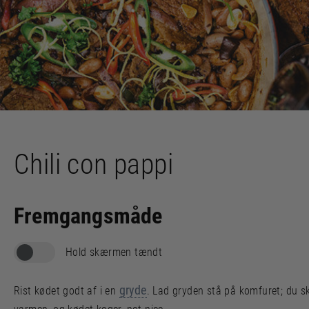
Chili con pappi
Fremgangsmåde
Hold skærmen tændt
gryde
Rist kødet godt af i en
. Lad gryden stå på komfuret; du s