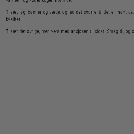
varmen, og kødet koger, not nice.
Tilsæt løg, bønner og væde, og lad det snurre, til det er mørt, 
kvalitet.
Tilsæt det øvrige, men vent med ansjosen til sidst. Smag til, og så