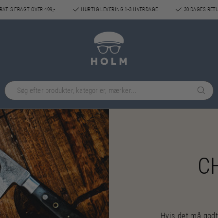
ATIS FRAGT OVER 499,-
HURTIG LEVERING 1-3 HVERDAGE
30 DAGES RET
CH
Hvis det må godt