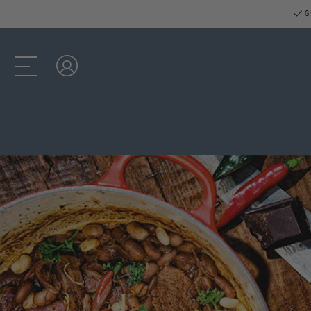
GR
Log ind