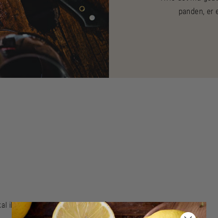
panden, er
kal ikke skubbe rundt med den, så taber du