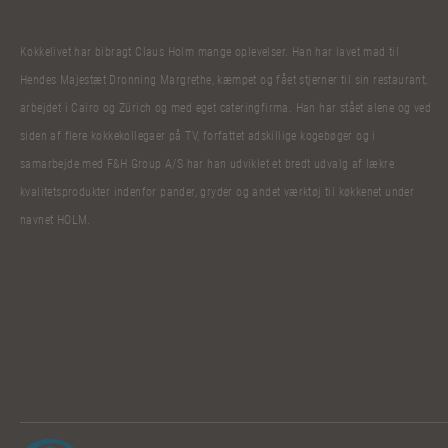
Kokkelivet har bibragt Claus Holm mange oplevelser. Han har lavet mad til
Hendes Majestæt Dronning Margrethe, kæmpet og fået stjerner til sin restaurant,
arbejdet i Cairo og Zürich og med eget cateringfirma. Han har stået alene og ved
siden af flere kokkekollegaer på TV, forfattet adskillige kogebøger og i
samarbejde med F&H Group A/S har han udviklet et bredt udvalg af lækre
kvalitetsprodukter indenfor pander, gryder og andet værktøj til køkkenet under
navnet HOLM.