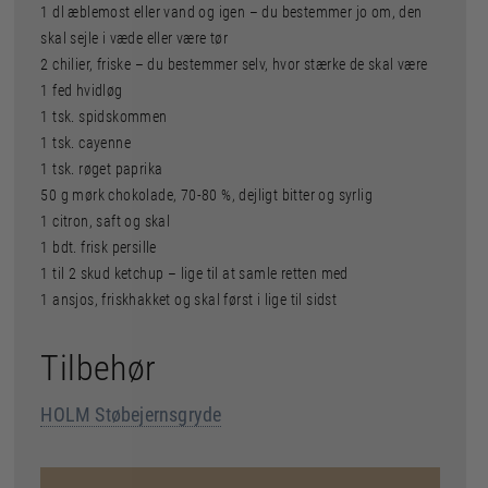
1 dl æblemost eller vand og igen – du bestemmer jo om, den
skal sejle i væde eller være tør
2 chilier, friske – du bestemmer selv, hvor stærke de skal være
1 fed hvidløg
1 tsk. spidskommen
1 tsk. cayenne
1 tsk. røget paprika
50 g mørk chokolade, 70-80 %, dejligt bitter og syrlig
1 citron, saft og skal
1 bdt. frisk persille
1 til 2 skud ketchup – lige til at samle retten med
1 ansjos, friskhakket og skal først i lige til sidst
Tilbehør
HOLM Støbejernsgryde