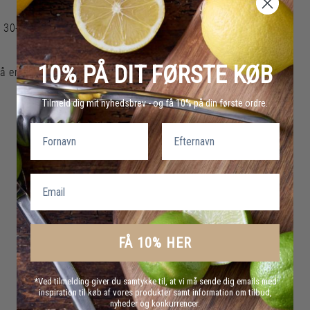
ca. 30-45 minutter, men det afhænger af kødets
10% PÅ DIT FØRSTE KØB
 er det spisetid, når det rykker i knæet af chili.
Tilmeld dig mit nyhedsbrev - og få 10% på din første ordre.
Fornavn
Efternavn
Email
FÅ 10% HER
*Ved tilmelding giver du samtykke til, at vi må sende dig emails med
inspiration til køb af vores produkter samt information om tilbud,
nyheder og konkurrencer.