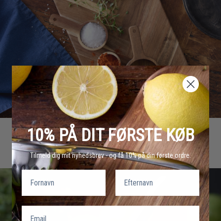
10% PÅ DIT FØRSTE KØB
SERVERING
Tilmeld dig mit nyhedsbrev - og få 10% på din første ordre.
Fornavn
Efternavn
Email