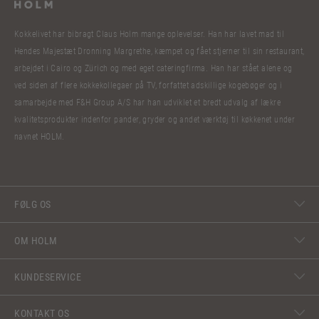
Kokkelivet har bibragt Claus Holm mange oplevelser. Han har lavet mad til
Hendes Majestæt Dronning Margrethe, kæmpet og fået stjerner til sin restaurant,
arbejdet i Cairo og Zürich og med eget cateringfirma. Han har stået alene og
ved siden af flere kokkekollegaer på TV, forfattet adskillige kogebøger og i
samarbejde med F&H Group A/S har han udviklet et bredt udvalg af lækre
kvalitetsprodukter indenfor pander, gryder og andet værktøj til køkkenet under
navnet HOLM.
FØLG OS
OM HOLM
KUNDESERVICE
KONTAKT OS