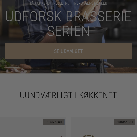
FÅ KOKKENS FINESSE IND I HVERDAGENS KØKKEN
UDFORSK BRASSERIE
SERIEN
SE UDVALGET
UUNDVÆRLIGT I KØKKENET
PRISMATCH
PRISMATCH