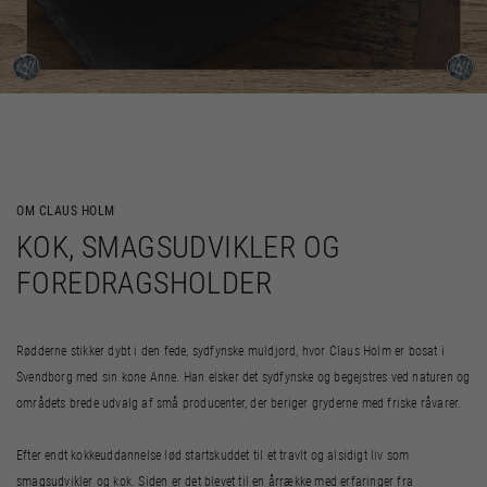
OM CLAUS HOLM
KOK, SMAGSUDVIKLER OG
FOREDRAGSHOLDER
Rødderne stikker dybt i den fede, sydfynske muldjord, hvor Claus Holm er bosat i
Svendborg med sin kone Anne. Han elsker det sydfynske og begejstres ved naturen og
områdets brede udvalg af små producenter, der beriger gryderne med friske råvarer.
Efter endt kokkeuddannelse lød startskuddet til et travlt og alsidigt liv som
smagsudvikler og kok. Siden er det blevet til en årrække med erfaringer fra