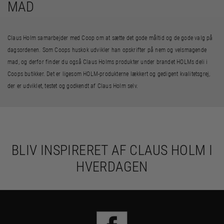
MAD
Claus Holm samarbejder med Coop om at sætte det gode måltid og de gode valg på
dagsordenen. Som Coops huskok udvikler han opskrifter på nem og velsmagende
mad, og derfor finder du også Claus Holms produkter under brandet HOLMs deli i
Coops butikker. Det er ligesom HOLM-produkterne lækkert og gedigent kvalitetsgrej,
der er udviklet, testet og godkendt af Claus Holm selv.
BLIV INSPIRERET AF CLAUS HOLM I
HVERDAGEN