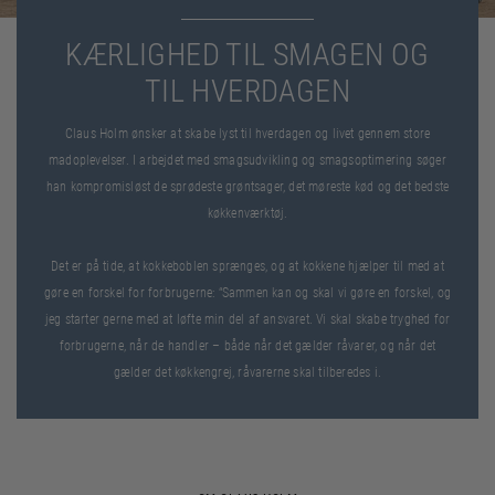
KÆRLIGHED TIL SMAGEN OG
TIL HVERDAGEN
Claus Holm ønsker at skabe lyst til hverdagen og livet gennem store
madoplevelser. I arbejdet med smagsudvikling og smagsoptimering søger
han kompromisløst de sprødeste grøntsager, det møreste kød og det bedste
køkkenværktøj.
Det er på tide, at kokkeboblen sprænges, og at kokkene hjælper til med at
gøre en forskel for forbrugerne: “Sammen kan og skal vi gøre en forskel, og
jeg starter gerne med at løfte min del af ansvaret. Vi skal skabe tryghed for
forbrugerne, når de handler – både når det gælder råvarer, og når det
gælder det køkkengrej, råvarerne skal tilberedes i.