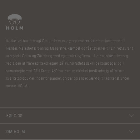
Kokkelivet har bibragt Claus Holm mange oplevelser. Han har lavet mad til
Hendes Majestæt Dronning Margrethe, kæmpet og fået stjerner til sin restaurant,
arbejdet i Cairo og Zürich og med eget cateringfirma. Han har stået alene og
ved siden af flere kokkekollegaer på TV, forfattet adskillige kogebøger og i
samarbejde med F&H Group A/S har han udviklet et bredt udvalg af lækre
kvalitetsprodukter indenfor pander, gryder og andet værktøj til køkkenet under
navnet HOLM.
FØLG OS
OM HOLM