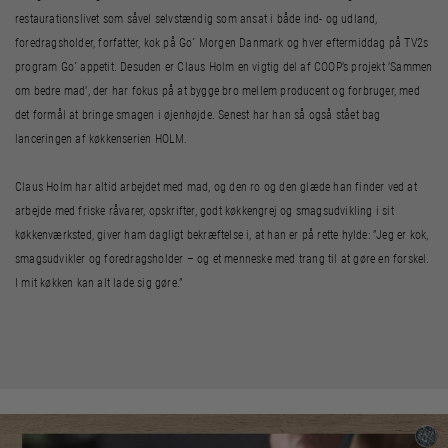
restaurationslivet som såvel selvstændig som ansat i både ind- og udland,
foredragsholder, forfatter, kok på Go´ Morgen Danmark og hver eftermiddag på TV2s
program Go´ appetit. Desuden er Claus Holm en vigtig del af COOP’s projekt ’Sammen
om bedre mad’, der har fokus på at bygge bro mellem producent og forbruger, med
det formål at bringe smagen i øjenhøjde. Senest har han så også stået bag
lanceringen af køkkenserien HOLM.
Claus Holm har altid arbejdet med mad, og den ro og den glæde han finder ved at
arbejde med friske råvarer, opskrifter, godt køkkengrej og smagsudvikling i sit
køkkenværksted, giver ham dagligt bekræftelse i, at han er på rette hylde: ”Jeg er kok,
smagsudvikler og foredragsholder – og et menneske med trang til at gøre en forskel.
I mit køkken kan alt lade sig gøre.”