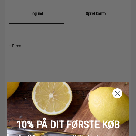
Log ind
Opret konto
E-mail
Password
10% PÅ DIT FØRSTE KØB
Husk mig
Glemt password