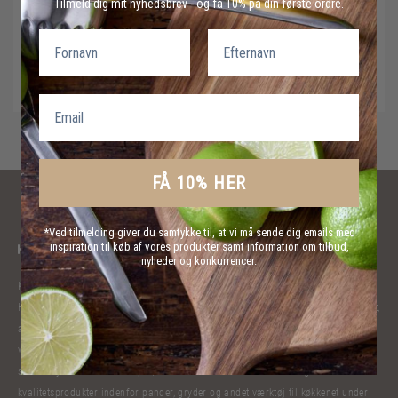
Tilmeld dig mit nyhedsbrev - og få 10% på din første ordre.
Fornavn
Efternavn
LOG IND
Email
FÅ 10% HER
*Ved tilmelding giver du samtykke til, at vi må sende dig emails med
inspiration til køb af vores produkter samt information om tilbud,
nyheder og konkurrencer.
Kokkelivet har bibragt Claus Holm mange oplevelser. Han har lavet mad til
Hendes Majestæt Dronning Margrethe, kæmpet og fået stjerner til sin restaurant,
arbejdet i Cairo og Zürich og med eget cateringfirma. Han har stået alene og
ved siden af flere kokkekollegaer på TV, forfattet adskillige kogebøger og i
samarbejde med F&H Group A/S har han udviklet et bredt udvalg af lækre
kvalitetsprodukter indenfor pander, gryder og andet værktøj til køkkenet under