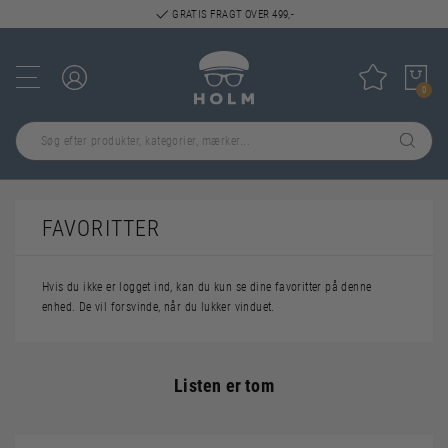
GRATIS FRAGT OVER 499,-
Log ind
Tilføj til
0
FAVORITTER
Hvis du ikke er logget ind, kan du kun se dine favoritter på denne
enhed. De vil forsvinde, når du lukker vinduet.
Listen er tom