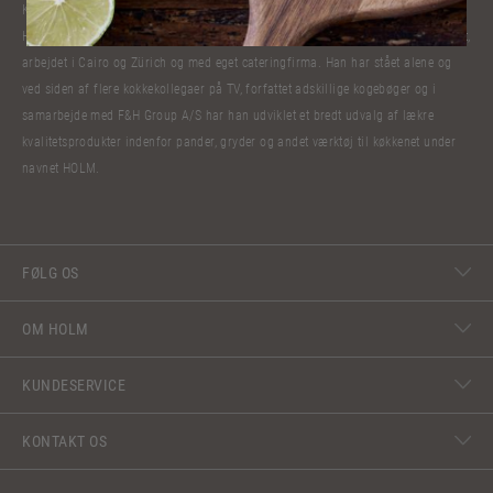
Kokkelivet har bibragt Claus Holm mange oplevelser. Han har lavet mad til
Hendes Majestæt Dronning Margrethe, kæmpet og fået stjerner til sin restaurant,
arbejdet i Cairo og Zürich og med eget cateringfirma. Han har stået alene og
ved siden af flere kokkekollegaer på TV, forfattet adskillige kogebøger og i
samarbejde med F&H Group A/S har han udviklet et bredt udvalg af lækre
kvalitetsprodukter indenfor pander, gryder og andet værktøj til køkkenet under
navnet HOLM.
FØLG OS
OM HOLM
KUNDESERVICE
KONTAKT OS