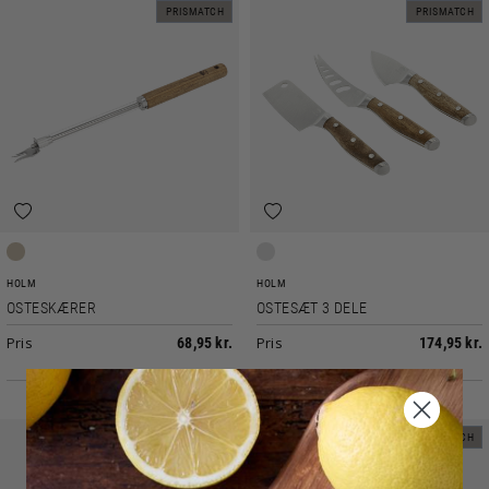
PRISMATCH
PRISMATCH
Akacie
Blankt stål
HOLM
HOLM
OSTESKÆRER
OSTESÆT 3 DELE
Pris
Pris
68,95 kr.
174,95 kr.
PRISMATCH
PRISMATCH