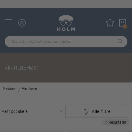
GRATIS FRAGT OVER 499,-
Log ind
Tilføj til
0
VINTILBEHØR
Produkter
Vintilbehør
Alle filtre
4 Resultater