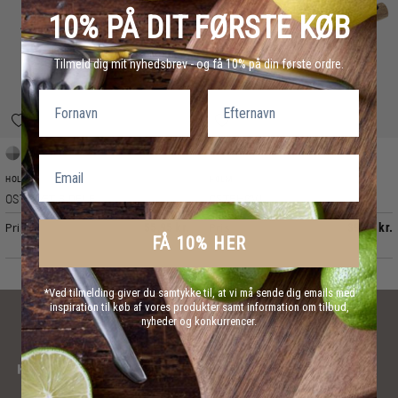
10% PÅ DIT FØRSTE KØB
Tilmeld dig mit nyhedsbrev - og få 10% på din første ordre.
Fornavn
Efternavn
Email
Standard
Akacie
HOLM
HOLM
OSTESÆT 3 DELE
OSTEHØVL
Pris
Pris
55,95 kr.
39,95 kr.
FÅ 10% HER
*Ved tilmelding giver du samtykke til, at vi må sende dig emails med
inspiration til køb af vores produkter samt information om tilbud,
nyheder og konkurrencer.