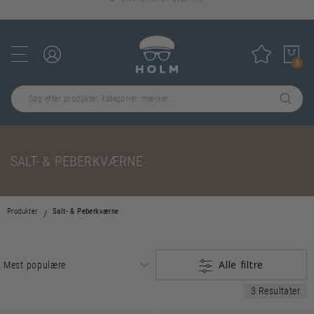
GRATIS FRAGT OVER 499,-
Log ind
Tilføj til
0
SALT- & PEBERKVÆRNE
Produkter
Salt- & Peberkværne
Alle filtre
3 Resultater