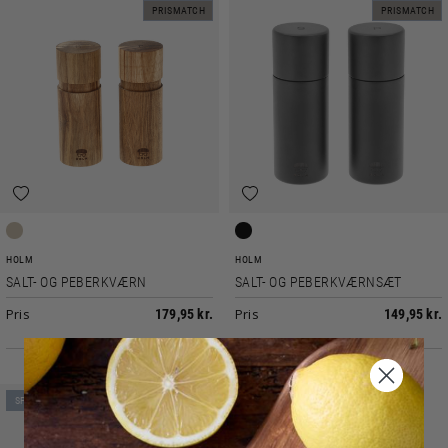
PRISMATCH
PRISMATCH
Natur
Sort
HOLM
HOLM
SALT- OG PEBERKVÆRN
SALT- OG PEBERKVÆRNSÆT
Pris
Pris
179,95 kr.
149,95 kr.
SPAR 50%