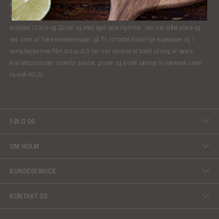
Kokkelivet har bibragt Claus Holm mange oplevelser. Han har lavet mad til
Hendes Majestæt Dronning Margrethe, kæmpet og fået stjerner til sin restaurant,
arbejdet i Cairo og Zürich og med eget cateringfirma. Han har stået alene og
ved siden af flere kokkekollegaer på TV, forfattet adskillige kogebøger og i
samarbejde med F&H Group A/S har han udviklet et bredt udvalg af lækre
kvalitetsprodukter indenfor pander, gryder og andet værktøj til køkkenet under
navnet HOLM.
FØLG OS
OM HOLM
KUNDESERVICE
KONTAKT OS