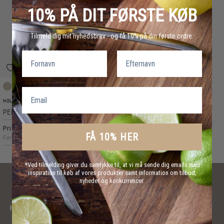
10% PÅ DIT FØRSTE KØB
Tilmeld dig mit nyhedsbrev - og få 10% på din første ordre.
Fornavn
Efternavn
Email
Natur
HOLM
PEBERKVÆRN
Pris
99,95 kr.
FÅ 10% HER
Før
199,95 kr.
*Ved tilmelding giver du samtykke til, at vi må sende dig emails med
inspiration til køb af vores produkter samt information om tilbud,
nyheder og konkurrencer.