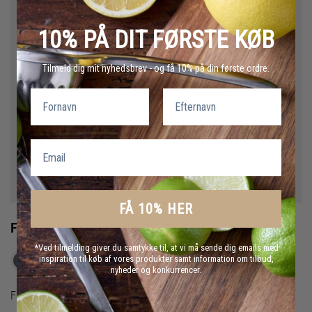
HOLM Burgerpresser
10% PÅ DIT FØRSTE KØB
Tilmeld dig mit nyhedsbrev - og få 10% på din første ordre.
PRINT OPSKRIFT
Fornavn
Efternavn
PIN OPSKRIFT
Email
FÅ 10% HER
Fremgangsmåde
*Ved tilmelding giver du samtykke til, at vi må sende dig emails med
inspiration til køb af vores produkter samt information om tilbud,
Hold skærmen tændt
nyheder og konkurrencer.
Farsen røres sammen med parmesan, bacontern, salt og