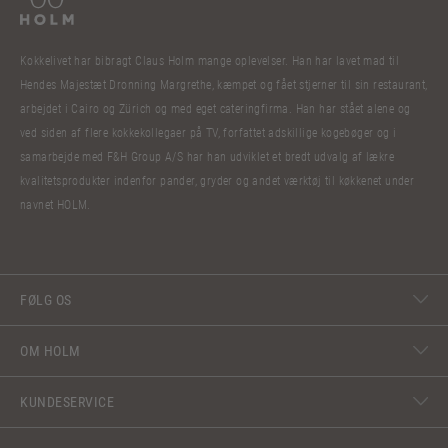
Kokkelivet har bibragt Claus Holm mange oplevelser. Han har lavet mad til
Hendes Majestæt Dronning Margrethe, kæmpet og fået stjerner til sin restaurant,
arbejdet i Cairo og Zürich og med eget cateringfirma. Han har stået alene og
ved siden af flere kokkekollegaer på TV, forfattet adskillige kogebøger og i
samarbejde med F&H Group A/S har han udviklet et bredt udvalg af lækre
kvalitetsprodukter indenfor pander, gryder og andet værktøj til køkkenet under
navnet HOLM.
FØLG OS
OM HOLM
KUNDESERVICE