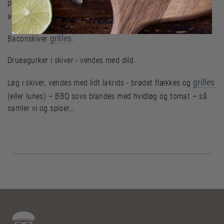
grilles
peber - formes og
10 min. Men du kan også lave helt
almindelig bøffer uden noget :-)
grilles
Baconskiver
.
Drueagurker i skiver - vendes med dild.
grilles
Løg i skiver, vendes med lidt lakrids - brødet flækkes og
(eller lunes) – BBQ sovs blandes med hvidløg og tomat – så
samler vi og spiser…