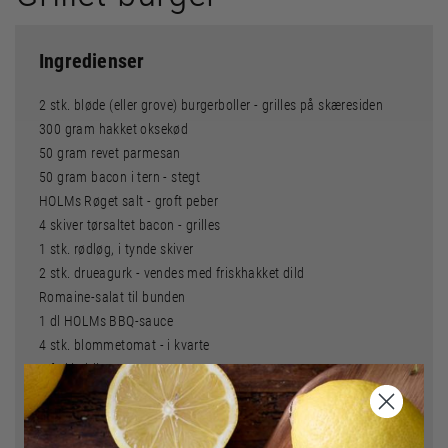
Ingredienser
2 stk. bløde (eller grove) burgerboller - grilles på skæresiden
300 gram hakket oksekød
50 gram revet parmesan
50 gram bacon i tern - stegt
HOLMs Røget salt - groft peber
4 skiver tørsaltet bacon - grilles
1 stk. rødløg, i tynde skiver
2 stk. drueagurk - vendes med friskhakket dild
Romaine-salat til bunden
1 dl HOLMs BBQ-sauce
4 stk. blommetomat - i kvarte
1 fed hvidløg
Tilbehør
HOLM Grillpande