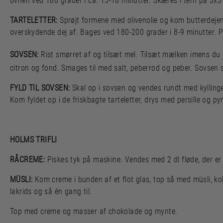
ovnen ved 180 grader i ca. 15-18 minutter. Skæres i tern på 3x3 
TARTELETTER:
Sprøjt formene med olivenolie og kom butterdejen 
overskydende dej af. Bages ved 180-200 grader i 8-9 minutter. P
SOVSEN:
Rist smørret af og tilsæt mel. Tilsæt mælken imens du
citron og fond. Smages til med salt, peberrod og peber. Sovsen 
FYLD TIL SOVSEN:
Skal op i sovsen og vendes rundt med kyllinge
Kom fyldet op i de friskbagte tarteletter, drys med persille og 
HOLMS TRIFLI
RÅCREME:
Piskes tyk på maskine. Vendes med 2 dl fløde, der er p
MÜSLI:
Kom creme i bunden af et flot glas, top så med müsli, ko
lakrids og så én gang til.
Top med creme og masser af chokolade og mynte.