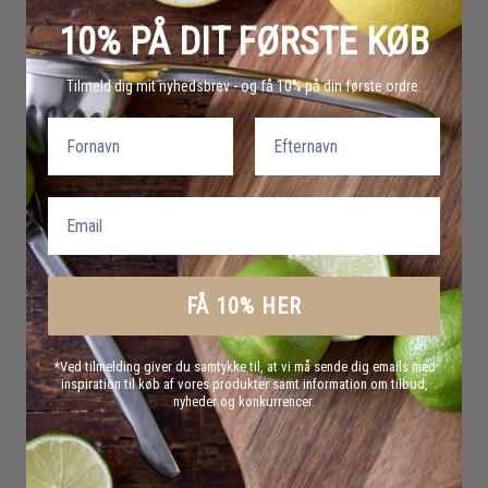
10% PÅ DIT FØRSTE KØB
Tilmeld dig mit nyhedsbrev - og få 10% på din første ordre.
Fornavn
Efternavn
Email
FÅ 10% HER
*Ved tilmelding giver du samtykke til, at vi må sende dig emails med
inspiration til køb af vores produkter samt information om tilbud,
nyheder og konkurrencer.