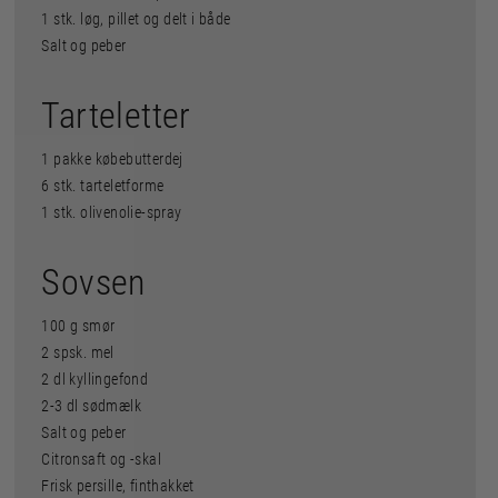
1 stk. løg, pillet og delt i både
Salt og peber
Tarteletter
1 pakke købebutterdej
6 stk. tarteletforme
1 stk. olivenolie-spray
Sovsen
100 g smør
2 spsk. mel
2 dl kyllingefond
2-3 dl sødmælk
Salt og peber
Citronsaft og -skal
Frisk persille, finthakket