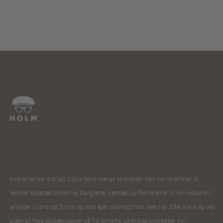
Kokkelivet har bibragt Claus Holm mange oplevelser. Han har lavet mad til
Hendes Majestæt Dronning Margrethe, kæmpet og fået stjerner til sin restaurant,
arbejdet i Cairo og Zürich og med eget cateringfirma. Han har stået alene og ved
siden af flere kokkekollegaer på TV, forfattet adskillige kogebøger og i