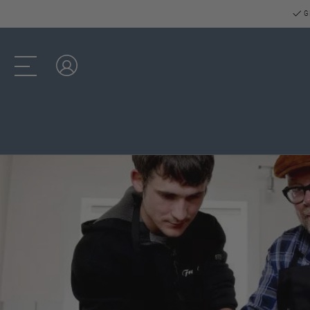
GR
Log ind