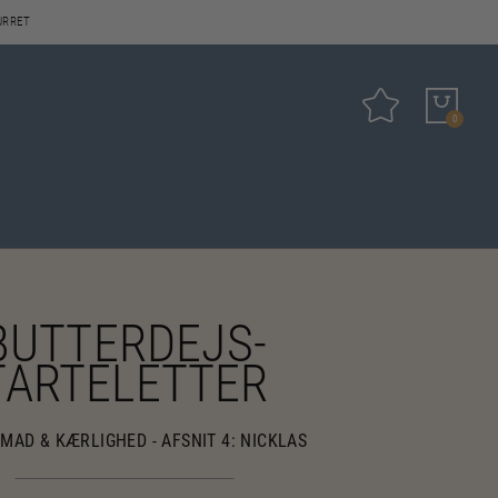
URRET
Tilføj til favo
0
BUTTERDEJS-
TARTELETTER
MAD & KÆRLIGHED - AFSNIT 4: NICKLAS