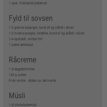
1 spsk. friskhøvlet peberrod
Fyld til sovsen
1-2 grønne asparges, bund af og skåret i skiver
1-2 hvide asparges, skrælles, bund af og skåret i skiver
1/4 spidskål, snittes fint
1 pakke ærteskud
Råcreme
1 dl æggeblommer
130 g sukker
Frisk vanilie - sådan ca. det kvarte
Müsli
1 dl chokolademüsli