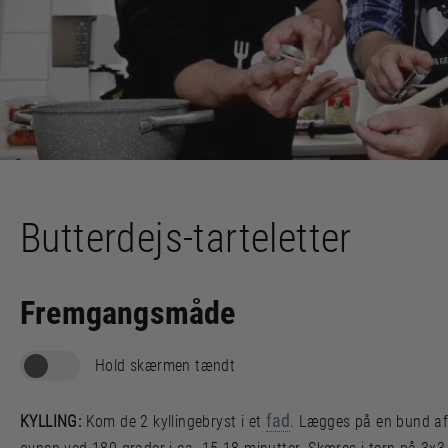
Butterdejs-tarteletter
Fremgangsmåde
Hold skærmen tændt
fad
KYLLING:
Kom de 2 kyllingebryst i et
. Lægges på en bund af 