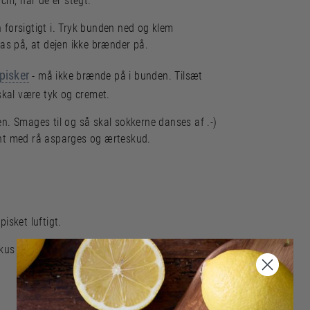
cm, når de er stegt.
forsigtigt i. Tryk bunden ned og klem
as på, at dejen ikke brænder på.
pisker
- må ikke brænde på i bunden. Tilsæt
skal være tyk og cremet.
n. Smages til og så skal sokkerne danses af .-)
pynt med rå asparges og ærteskud.
isket luftigt.
kus og bær - creme - müsli - kokus. Drys med