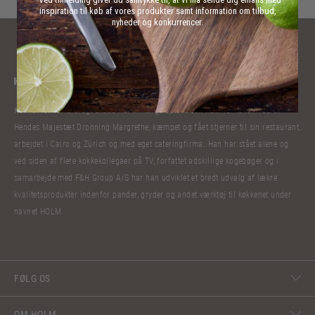
inspiration til køb af vores produkter samt information om tilbud,
nyheder og konkurrencer.
Kokkelivet har bibragt Claus Holm mange oplevelser. Han har lavet mad til
Hendes Majestæt Dronning Margrethe, kæmpet og fået stjerner til sin restaurant,
arbejdet i Cairo og Zürich og med eget cateringfirma. Han har stået alene og
ved siden af flere kokkekollegaer på TV, forfattet adskillige kogebøger og i
samarbejde med F&H Group A/S har han udviklet et bredt udvalg af lækre
kvalitetsprodukter indenfor pander, gryder og andet værktøj til køkkenet under
navnet HOLM.
FØLG OS
OM HOLM