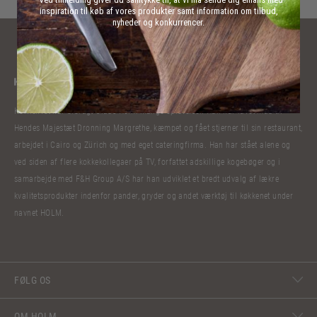
inspiration til køb af vores produkter samt information om tilbud,
nyheder og konkurrencer.
Kokkelivet har bibragt Claus Holm mange oplevelser. Han har lavet mad til
Hendes Majestæt Dronning Margrethe, kæmpet og fået stjerner til sin restaurant,
arbejdet i Cairo og Zürich og med eget cateringfirma. Han har stået alene og
ved siden af flere kokkekollegaer på TV, forfattet adskillige kogebøger og i
samarbejde med F&H Group A/S har han udviklet et bredt udvalg af lækre
kvalitetsprodukter indenfor pander, gryder og andet værktøj til køkkenet under
navnet HOLM.
FØLG OS
OM HOLM