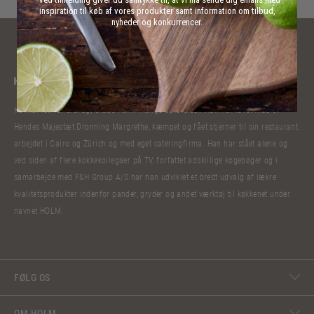
inspiration til køb af vores produkter samt information om tilbud,
nyheder og konkurrencer.
Kokkelivet har bibragt Claus Holm mange oplevelser. Han har lavet mad til
Hendes Majestæt Dronning Margrethe, kæmpet og fået stjerner til sin restaurant,
arbejdet i Cairo og Zürich og med eget cateringfirma. Han har stået alene og
ved siden af flere kokkekollegaer på TV, forfattet adskillige kogebøger og i
samarbejde med F&H Group A/S har han udviklet et bredt udvalg af lækre
kvalitetsprodukter indenfor pander, gryder og andet værktøj til køkkenet under
navnet HOLM.
FØLG OS
OM HOLM