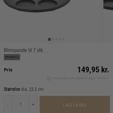
Blinispande til 7 stk.
PRISMATCH
149,95 kr.
Pris
Laveste pris i de sidste 30 dage: 149,95 kr.
Størrelse
dia. 23,5 cm
-
+
LÆG I KURV