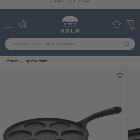
GRATIS FRAGT OVER 499,-
Log ind
Tilføj til
0
Produkter
Gryder & Pander