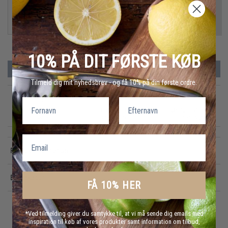
-
+
VÆLG VARIANT
10% PÅ DIT FØRSTE KØB
PRISMATCH
Tilmeld dig mit nyhedsbrev - og få 10% på din første ordre.
Fornavn
Efternavn
GRATIS FRAGT
E-MÆRKET
HURTIG LEVERING
over 499 DKK
certificeret
1-3 hverdage
Email
Produktinformation
Egenskaber
FÅ 10% HER
*Ved tilmelding giver du samtykke til, at vi må sende dig emails med
inspiration til køb af vores produkter samt information om tilbud,