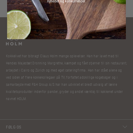
nyheder og konkurrencer.
Kokkelivet har bibragt Claus Holm mange oplevelser. Han har lavet mad til
Hendes Majestæt Dronning Margrethe, kæmpet og fået stjerner til sin restaurant,
arbejdet i Cairo og Zürich og med eget cateringfirma. Han har stået alene og
ved siden af flere kokkekollegaer på TV, forfattet adskillige kogebøger og i
samarbejde med F&H Group A/S har han udviklet et bredt udvalg af lækre
kvalitetsprodukter indenfor pander, gryder og andet værktøj til køkkenet under
navnet HOLM.
FØLG OS