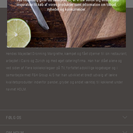
inspiration til køb af vores produkter samt information om tilbud,
nyheder og konkurrencer.
Kokkelivet har bibragt Claus Holm mange oplevelser. Han har lavet mad til
Hendes Majestæt Dronning Margrethe, kæmpet og fået stjerner til sin restaurant,
arbejdet i Cairo og Zürich og med eget cateringfirma. Han har stået alene og
ved siden af flere kokkekollegaer på TV, forfattet adskillige kogebøger og i
samarbejde med F&H Group A/S har han udviklet et bredt udvalg af lækre
kvalitetsprodukter indenfor pander, gryder og andet værktøj til køkkenet under
navnet HOLM.
FØLG OS
OM HOLM