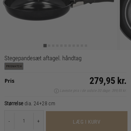
Stegepandesæt aftagel. håndtag
PRISMATCH
279,95 kr.
Pris
Laveste pris i de sidste 30 dage: 399,95 kr.
Størrelse
dia. 24+28 cm
-
+
LÆG I KURV