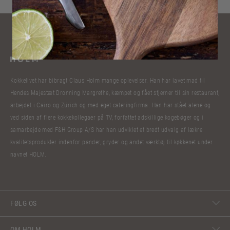
Kokkelivet har bibragt Claus Holm mange oplevelser. Han har lavet mad til
Hendes Majestæt Dronning Margrethe, kæmpet og fået stjerner til sin restaurant,
arbejdet i Cairo og Zürich og med eget cateringfirma. Han har stået alene og
ved siden af flere kokkekollegaer på TV, forfattet adskillige kogebøger og i
samarbejde med F&H Group A/S har han udviklet et bredt udvalg af lækre
kvalitetsprodukter indenfor pander, gryder og andet værktøj til køkkenet under
navnet HOLM.
FØLG OS
OM HOLM