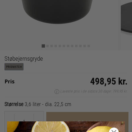
Støbejernsgryde
PRISMATCH
498,95 kr.
Pris
Laveste pris i de sidste 30 dage: 799,95 kr.
Størrelse
3,6 liter - dia. 22,5 cm
-
+
LÆG I KURV