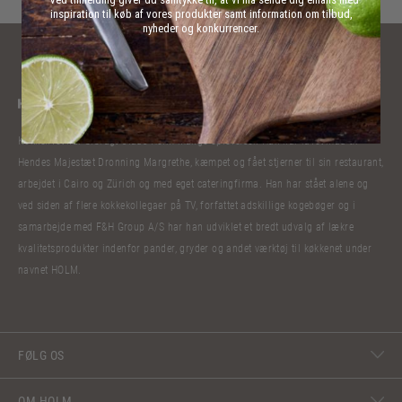
inspiration til køb af vores produkter samt information om tilbud,
nyheder og konkurrencer.
Kokkelivet har bibragt Claus Holm mange oplevelser. Han har lavet mad til
Hendes Majestæt Dronning Margrethe, kæmpet og fået stjerner til sin restaurant,
arbejdet i Cairo og Zürich og med eget cateringfirma. Han har stået alene og
ved siden af flere kokkekollegaer på TV, forfattet adskillige kogebøger og i
samarbejde med F&H Group A/S har han udviklet et bredt udvalg af lækre
kvalitetsprodukter indenfor pander, gryder og andet værktøj til køkkenet under
navnet HOLM.
FØLG OS
OM HOLM