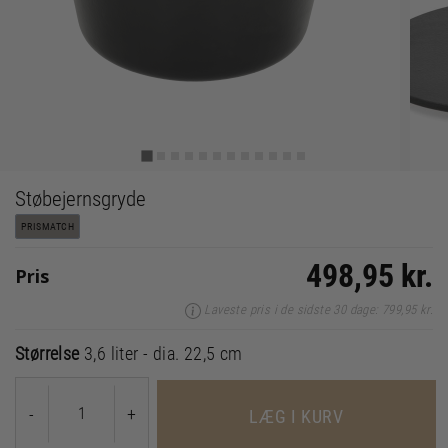
Støbejernsgryde
PRISMATCH
498,95 kr.
Pris
Laveste pris i de sidste 30 dage: 799,95 kr.
Størrelse
3,6 liter - dia. 22,5 cm
-
+
LÆG I KURV