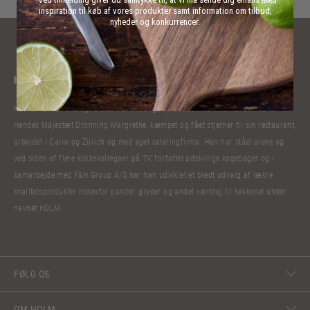
inspiration til køb af vores produkter samt information om tilbud,
nyheder og konkurrencer.
Kokkelivet har bibragt Claus Holm mange oplevelser. Han har lavet mad til
Hendes Majestæt Dronning Margrethe, kæmpet og fået stjerner til sin restaurant,
arbejdet i Cairo og Zürich og med eget cateringfirma. Han har stået alene og
ved siden af flere kokkekollegaer på TV, forfattet adskillige kogebøger og i
samarbejde med F&H Group A/S har han udviklet et bredt udvalg af lækre
kvalitetsprodukter indenfor pander, gryder og andet værktøj til køkkenet under
navnet HOLM.
FØLG OS
OM HOLM