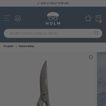
GRATIS FRAGT OVER 499,-
Log ind
Tilføj til
0
Produkter
Køkkenværktøj