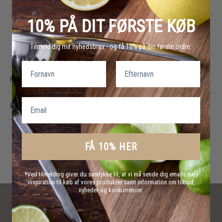
10% PÅ DIT FØRSTE KØB
GRATIS FRAGT
E-MÆRKET
HURTIG LEVERING
Tilmeld dig mit nyhedsbrev - og få 10% på din første ordre.
over 499 DKK
certificeret
1-3 hverdage
Fornavn
Efternavn
Produktinformation
Email
Egenskaber
FÅ 10% HER
*Ved tilmelding giver du samtykke til, at vi må sende dig emails med
inspiration til køb af vores produkter samt information om tilbud,
nyheder og konkurrencer.