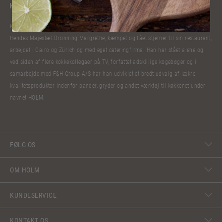
Kokkelivet har bibragt Claus Holm mange oplevelser. Han har lavet mad til
Hendes Majestæt Dronning Margrethe, kæmpet og fået stjerner til sin restaurant,
arbejdet i Cairo og Zürich og med eget cateringfirma. Han har stået alene og
ved siden af flere kokkekollegaer på TV, forfattet adskillige kogebøger og i
samarbejde med F&H Group A/S har han udviklet et bredt udvalg af lækre
kvalitetsprodukter indenfor pander, gryder og andet værktøj til køkkenet under
navnet HOLM.
FØLG OS
OM HOLM
KUNDESERVICE
KONTAKT OS