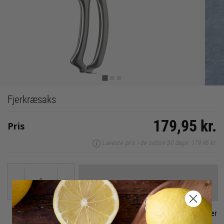
Fjerkræsaks
179,95 kr.
Pris
Laveste pris i de sidste 30 dage: 179,95 kr.
-
+
VÆLG VARIANT
Ikke på lager