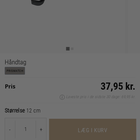
Håndtag
PRISMATCH
37,95 kr.
Pris
Laveste pris i de sidste 30 dage: 69,95 kr.
Størrelse
12 cm
-
+
LÆG I KURV