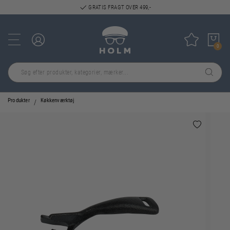
GRATIS FRAGT OVER 499,-
Log ind
Tilføj til
0
Produkter
Køkkenværktøj