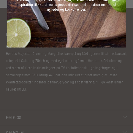
inspiration til køb af vores produkter samt information om tilbud,
nyheder og konkurrencer.
Kokkelivet har bibragt Claus Holm mange oplevelser. Han har lavet mad til
Hendes Majestæt Dronning Margrethe, kæmpet og fået stjerner til sin restaurant,
arbejdet i Cairo og Zürich og med eget cateringfirma. Han har stået alene og
ved siden af flere kokkekollegaer på TV, forfattet adskillige kogebøger og i
samarbejde med F&H Group A/S har han udviklet et bredt udvalg af lækre
kvalitetsprodukter indenfor pander, gryder og andet værktøj til køkkenet under
navnet HOLM.
FØLG OS
OM HOLM