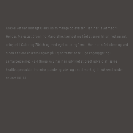
Kokkelivet har bibragt Claus Holm mange oplevelser. Han har lavet mad til
Hendes Majestæt Dronning Margrethe, kæmpet og fået stjerner til sin restaurant,
arbejdet i Cairo og Zürich og med eget cateringfirma. Han har stået alene og ved
siden af flere kokkekollegaer på TV, forfattet adskillige kogebøger og i
samarbejde med F&H Group A/S har han udviklet et bredt udvalg af lækre
kvalitetsprodukter indenfor pander, gryder og andet værktøj til køkkenet under
navnet HOLM.