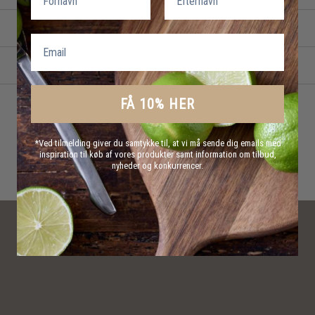
Email
FÅ 10% HER
*Ved tilmelding giver du samtykke til, at vi må sende dig emails med
inspiration til køb af vores produkter samt information om tilbud,
nyheder og konkurrencer.