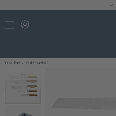
GR
Log ind
Produkter
Køkkenværktøj