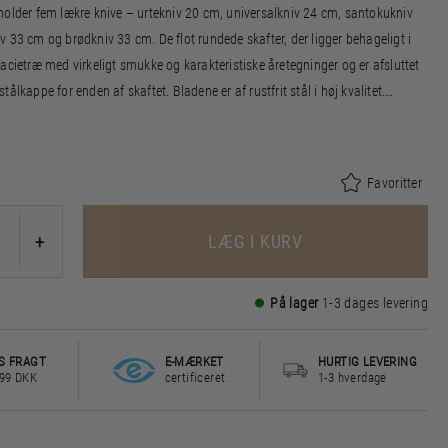
holder fem lækre knive – urtekniv 20 cm, universalkniv 24 cm, santokukniv
 33 cm og brødkniv 33 cm. De flot rundede skafter, der ligger behageligt i
acietræ med virkeligt smukke og karakteristiske åretegninger og er afsluttet
ålkappe for enden af skaftet. Bladene er af rustfrit stål i høj kvalitet.
skes i hånden med varmt vand og sæbe, også før første brug.
en er FSC®-certificeret akacietræ (FSC-C166612).
Favoritter
LÆG I KURV
+
På lager
1-3 dages levering
S FRAGT
E-MÆRKET
HURTIG LEVERING
499 DKK
certificeret
1-3 hverdage