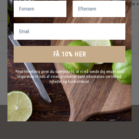
Fornavn
Efternavn
over 
Email
FÅ 10% HER
*Ved tilmelding giver du samtykke til, at vi må sende dig emails med
inspiration til køb af vores produkter samt information om tilbud,
nyheder og konkurrencer.