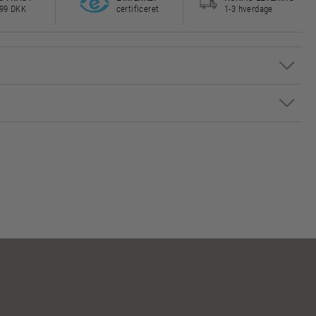
499 DKK
certificeret
1-3 hverdage