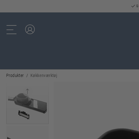
GR
Log ind
Produkter
Køkkenværktøj