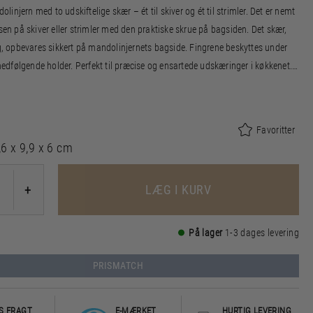
injern med to udskiftelige skær – ét til skiver og ét til strimler. Det er nemt
lsen på skiver eller strimler med den praktiske skrue på bagsiden. Det skær,
ug, opbevares sikkert på mandolinjernets bagside. Fingrene beskyttes under
dfølgende holder. Perfekt til præcise og ensartede udskæringer i køkkenet.
og nem at opbevare.
Favoritter
,6 x 9,9 x 6 cm
LÆG I KURV
+
På lager
1-3 dages levering
PRISMATCH
S FRAGT
E-MÆRKET
HURTIG LEVERING