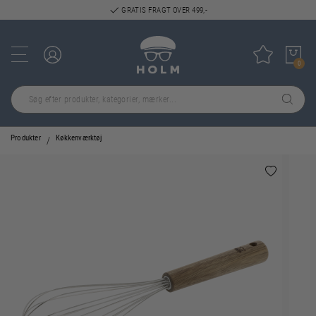
GRATIS FRAGT OVER 499,-
Log ind
Tilføj til
0
Produkter
Køkkenværktøj