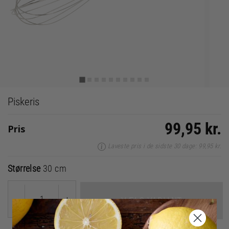
Piskeris
99,95 kr.
Pris
Laveste pris i de sidste 30 dage: 99,95 kr.
Størrelse
30 cm
-
+
VÆLG VARIANT