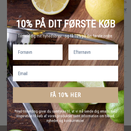
Ikke på lager
Forventet på lager
10-09-2026
Få besked når varen er på lager
10% PÅ DIT FØRSTE KØB
Tilmeld dig mit nyhedsbrev - og få 10% på din første ordre.
GRATIS FRAGT
E-MÆRKET
HURTIG LEVERING
over 499 DKK
certificeret
1-3 hverdage
Fornavn
Efternavn
Produktinformation
Email
Egenskaber
FÅ 10% HER
*Ved tilmelding giver du samtykke til, at vi må sende dig emails med
inspiration til køb af vores produkter samt information om tilbud,
nyheder og konkurrencer.