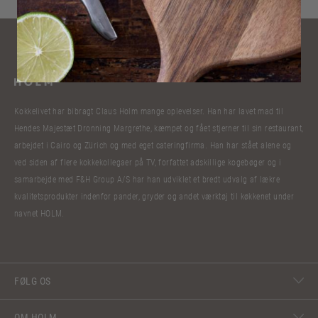
Kokkelivet har bibragt Claus Holm mange oplevelser. Han har lavet mad til
Hendes Majestæt Dronning Margrethe, kæmpet og fået stjerner til sin restaurant,
arbejdet i Cairo og Zürich og med eget cateringfirma. Han har stået alene og
ved siden af flere kokkekollegaer på TV, forfattet adskillige kogebøger og i
samarbejde med F&H Group A/S har han udviklet et bredt udvalg af lækre
kvalitetsprodukter indenfor pander, gryder og andet værktøj til køkkenet under
navnet HOLM.
FØLG OS
OM HOLM