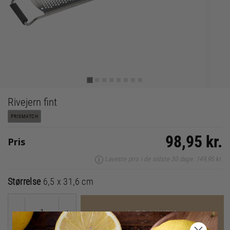
Rivejern fint
PRISMATCH
98,95 kr.
Pris
Laveste pris i de sidste 30 dage: 149,95 kr.
Størrelse
6,5 x 31,6 cm
-
+
LÆG I KURV