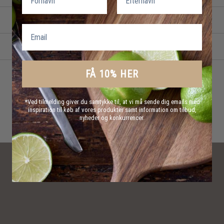
Email
FÅ 10% HER
*Ved tilmelding giver du samtykke til, at vi må sende dig emails med
inspiration til køb af vores produkter samt information om tilbud,
nyheder og konkurrencer.