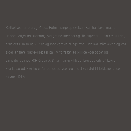
Kokkelivet har bibragt Claus Holm mange oplevelser. Han har lavet mad til
Hendes Majestæt Dronning Margrethe, kæmpet og fået stjerner til sin restaurant,
arbejdet i Cairo og Zürich og med eget cateringfirma. Han har stået alene og ved
siden af flere kokkekollegaer på TV, forfattet adskillige kogebøger og i
samarbejde med F&H Group A/S har han udviklet et bredt udvalg af lækre
kvalitetsprodukter indenfor pander, gryder og andet værktøj til køkkenet under
navnet HOLM.