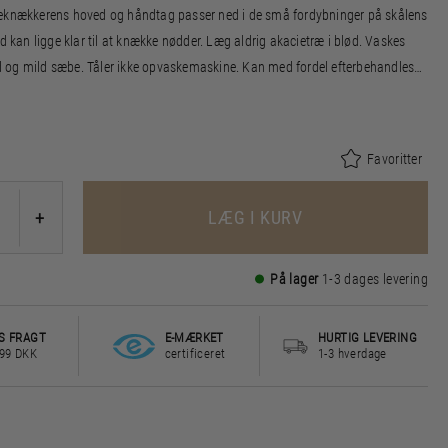
eknækkerens hoved og håndtag passer ned i de små fordybninger på skålens
id kan ligge klar til at knække nødder. Læg aldrig akacietræ i blød. Vaskes
og mild sæbe. Tåler ikke opvaskemaskine. Kan med fordel efterbehandles
par gange om året.
en er FSC®-certificeret akacietræ (FSC-C166612).
Favoritter
LÆG I KURV
+
På lager
1-3 dages levering
S FRAGT
E-MÆRKET
HURTIG LEVERING
499 DKK
certificeret
1-3 hverdage