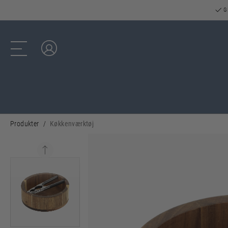
GR
Log ind
Produkter
Køkkenværktøj