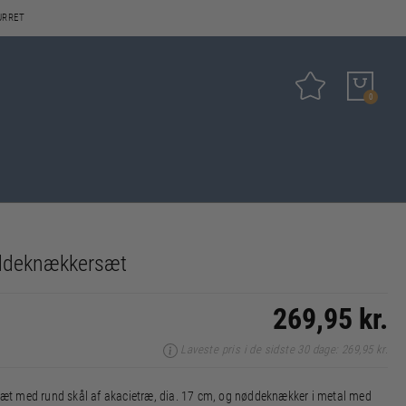
URRET
Tilføj til favo
0
ddeknækkersæt
269,95 kr.
Laveste pris i de sidste 30 dage: 269,95 kr.
t med rund skål af akacietræ, dia. 17 cm, og nøddeknækker i metal med