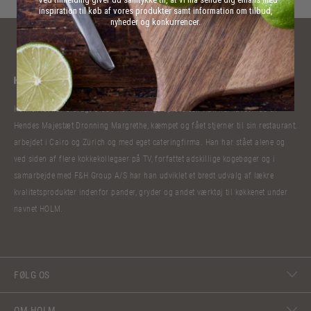
inspiration til køb af vores produkter samt information om tilbud,
nyheder og konkurrencer.
Kokkelivet har bibragt Claus Holm mange oplevelser. Han har lavet mad til
Hendes Majestæt Dronning Margrethe, kæmpet og fået stjerner til sin restaurant,
arbejdet i Cairo og Zürich og med eget cateringfirma. Han har stået alene og
ved siden af flere kokkekollegaer på TV, forfattet adskillige kogebøger og i
samarbejde med F&H Group A/S har han udviklet et bredt udvalg af lækre
kvalitetsprodukter indenfor pander, gryder og andet værktøj til køkkenet under
navnet HOLM.
FØLG OS
OM HOLM