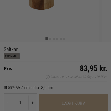
Saltkar
PRISMATCH
83,95 kr.
Pris
Laveste pris i de sidste 30 dage: 119,95 kr.
Størrelse
7 cm - dia. 8,9 cm
-
+
LÆG I KURV