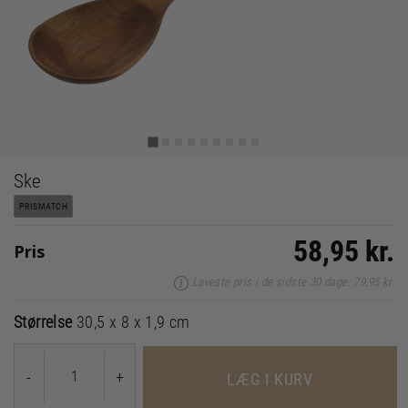
Ske
PRISMATCH
58,95 kr.
Pris
Laveste pris i de sidste 30 dage: 79,95 kr.
Størrelse
30,5 x 8 x 1,9 cm
-
+
LÆG I KURV