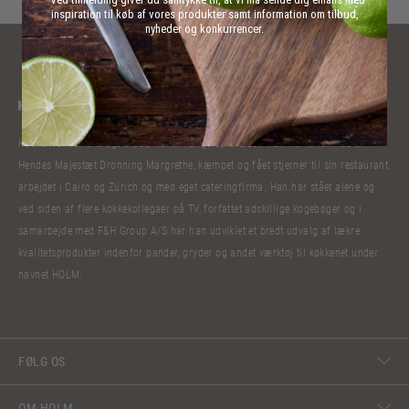
inspiration til køb af vores produkter samt information om tilbud,
nyheder og konkurrencer.
Kokkelivet har bibragt Claus Holm mange oplevelser. Han har lavet mad til
Hendes Majestæt Dronning Margrethe, kæmpet og fået stjerner til sin restaurant,
arbejdet i Cairo og Zürich og med eget cateringfirma. Han har stået alene og
ved siden af flere kokkekollegaer på TV, forfattet adskillige kogebøger og i
samarbejde med F&H Group A/S har han udviklet et bredt udvalg af lækre
kvalitetsprodukter indenfor pander, gryder og andet værktøj til køkkenet under
navnet HOLM.
FØLG OS
OM HOLM