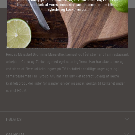
inspiration til køb af vores produkter samt information om tilbud,
nyheder og konkurrencer.
Kokkelivet har bibragt Claus Holm mange oplevelser. Han har lavet mad til
Hendes Majestæt Dronning Margrethe, kæmpet og fået stjerner til sin restaurant,
arbejdet i Cairo og Zürich og med eget cateringfirma. Han har stået alene og
ved siden af flere kokkekollegaer på TV, forfattet adskillige kogebøger og i
samarbejde med F&H Group A/S har han udviklet et bredt udvalg af lækre
kvalitetsprodukter indenfor pander, gryder og andet værktøj til køkkenet under
navnet HOLM.
FØLG OS
OM HOLM