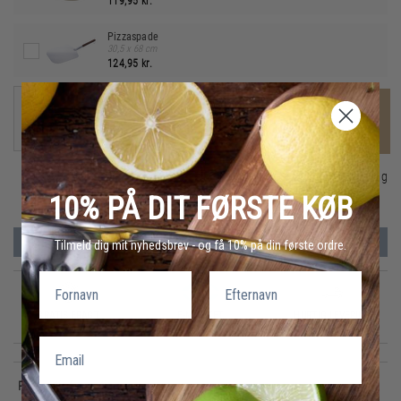
119,95 kr.
Pizzaspade
30,5 x 68 cm
124,95 kr.
-
+
LÆG I KURV
På lager
1-3 dages levering
10% PÅ DIT FØRSTE KØB
PRISMATCH
Tilmeld dig mit nyhedsbrev - og få 10% på din første ordre.
Fornavn
Efternavn
GRATIS FRAGT
E-MÆRKET
HURTIG LEVERING
over 499 DKK
certificeret
1-3 hverdage
Email
Produktinformation