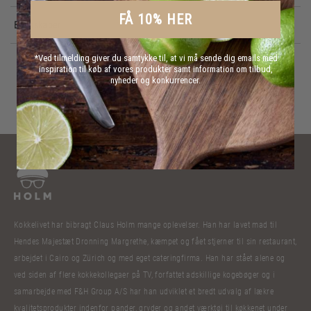
FÅ 10% HER
Egenskaber
*Ved tilmelding giver du samtykke til, at vi må sende dig emails med
inspiration til køb af vores produkter samt information om tilbud,
nyheder og konkurrencer.
Kokkelivet har bibragt Claus Holm mange oplevelser. Han har lavet mad til
Hendes Majestæt Dronning Margrethe, kæmpet og fået stjerner til sin restaurant,
arbejdet i Cairo og Zürich og med eget cateringfirma. Han har stået alene og
ved siden af flere kokkekollegaer på TV, forfattet adskillige kogebøger og i
samarbejde med F&H Group A/S har han udviklet et bredt udvalg af lækre
kvalitetsprodukter indenfor pander, gryder og andet værktøj til køkkenet under