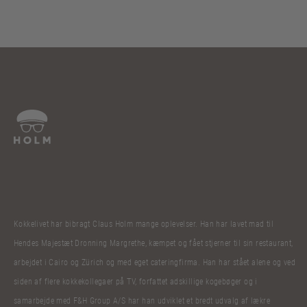
Kokkelivet har bibragt Claus Holm mange oplevelser. Han har lavet mad til
Hendes Majestæt Dronning Margrethe, kæmpet og fået stjerner til sin restaurant,
arbejdet i Cairo og Zürich og med eget cateringfirma. Han har stået alene og ved
siden af flere kokkekollegaer på TV, forfattet adskillige kogebøger og i
samarbejde med F&H Group A/S har han udviklet et bredt udvalg af lækre