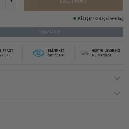
LÆG I KURV
+
På lager
1-3 dages levering
PRISMATCH
S FRAGT
E-MÆRKET
HURTIG LEVERING
499 DKK
certificeret
1-3 hverdage