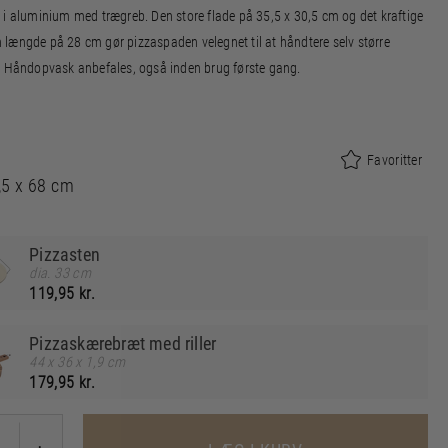
 i aluminium med trægreb. Den store flade på 35,5 x 30,5 cm og det kraftige
længde på 28 cm gør pizzaspaden velegnet til at håndtere selv større
. Håndopvask anbefales, også inden brug første gang.
Favoritter
,5 x 68 cm
Pizzasten
dia. 33 cm
119,95 kr.
Pizzaskærebræt med riller
44 x 36 x 1,9 cm
179,95 kr.