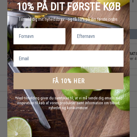
-
10% PÅ DIT FØRSTE KØB
Tilmeld dig mit nyhedsbrev - og få 10% på din første ordre.
Fornavn
Efternavn
Email
GRATI
over 
FÅ 10% HER
*Ved tilmelding giver du samtykke til, at vi må sende dig emails med
inspiration til køb af vores produkter samt information om tilbud,
nyheder og konkurrencer.