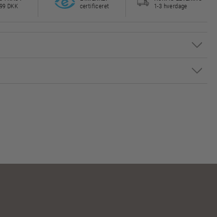
499 DKK
certificeret
1-3 hverdage