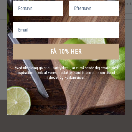
Fornavn
Efternavn
over 
Email
FÅ 10% HER
*Ved tilmelding giver du samtykke til, at vi må sende dig emails med
inspiration til køb af vores produkter samt information om tilbud,
nyheder og konkurrencer.