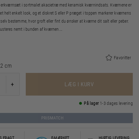
eberkværnsæt i sortmalet akacietræ med keramisk kværnindsats. Kværnene er
et helt enkelt look, og et diskret S eller P præget i toppen markerer kværnens
selv bestemme, hvor groft eller fint du ønsker at kværne dit salt eller peber.
usteres nemt i bunden af kværnen.
eret i FSC®-certificeret akacietræ (FSC-C166612).
Favoritter
,2 cm
LÆG I KURV
+
På lager
1-3 dages levering
PRISMATCH
S FRAGT
E-MÆRKET
HURTIG LEVERING