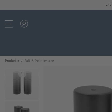
GR
Log ind
Produkter
Salt- & Peberkværne