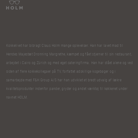
Kokkelivet har bibragt Claus Holm mange oplevelser. Han har lavet mad til
Hendes Majestæt Dronning Margrethe, kæmpet og fået stjerner til sin restaurant,
arbejdet i Cairo og Zürich og med eget cateringfirma. Han har stået alene og ved
siden af flere kokkekollegaer på TV, forfattet adskillige kogebøger og i
samarbejde med F&H Group A/S har han udviklet et bredt udvalg af lækre
kvalitetsprodukter indenfor pander, gryder og andet værktøj til køkkenet under
navnet HOLM.