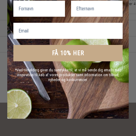
Fornavn
Efternavn
over 
Email
FÅ 10% HER
*Ved tilmelding giver du samtykke til, at vi må sende dig emails med
inspiration til køb af vores produkter samt information om tilbud,
nyheder og konkurrencer.