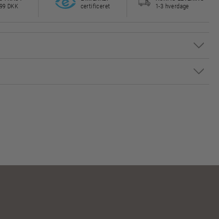
499 DKK
certificeret
1-3 hverdage