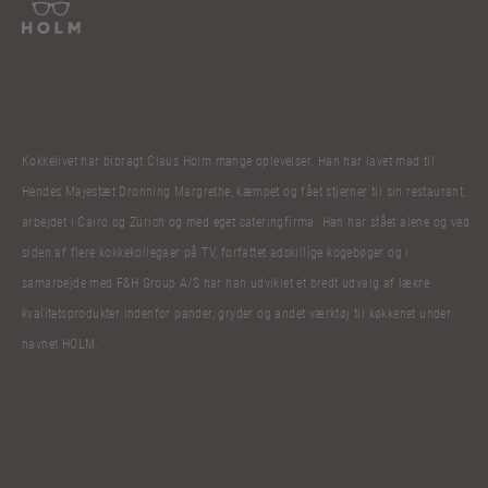
Kokkelivet har bibragt Claus Holm mange oplevelser. Han har lavet mad til
Hendes Majestæt Dronning Margrethe, kæmpet og fået stjerner til sin restaurant,
arbejdet i Cairo og Zürich og med eget cateringfirma. Han har stået alene og ved
siden af flere kokkekollegaer på TV, forfattet adskillige kogebøger og i
samarbejde med F&H Group A/S har han udviklet et bredt udvalg af lækre
kvalitetsprodukter indenfor pander, gryder og andet værktøj til køkkenet under
navnet HOLM.