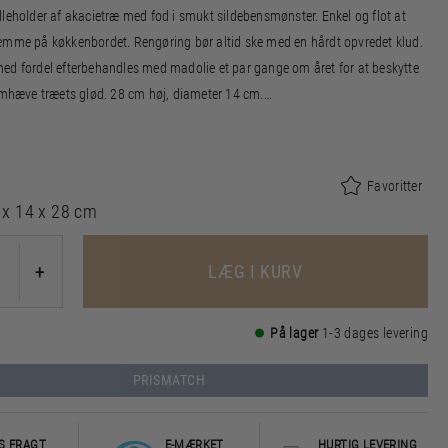
lleholder af akacietræ med fod i smukt sildebensmønster. Enkel og flot at
emme på køkkenbordet. Rengøring bør altid ske med en hårdt opvredet klud.
ed fordel efterbehandles med madolie et par gange om året for at beskytte
remhæve træets glød. 28 cm høj, diameter 14 cm.
eret i FSC®-certificeret akacietræ (FSC-C166612).
Favoritter
 x 14 x 28 cm
LÆG I KURV
+
På lager
1-3 dages levering
PRISMATCH
S FRAGT
E-MÆRKET
HURTIG LEVERING