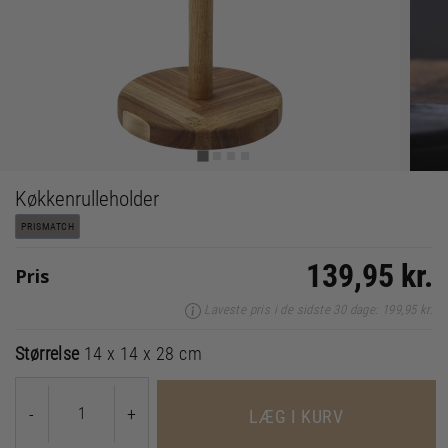
Køkkenrulleholder
PRISMATCH
139,95 kr.
Pris
Laveste pris i de sidste 30 dage: 199,95 kr.
Størrelse
14 x 14 x 28 cm
-
+
LÆG I KURV