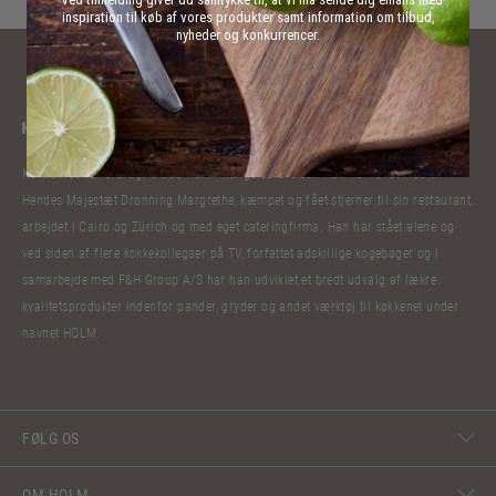
inspiration til køb af vores produkter samt information om tilbud,
nyheder og konkurrencer.
Kokkelivet har bibragt Claus Holm mange oplevelser. Han har lavet mad til
Hendes Majestæt Dronning Margrethe, kæmpet og fået stjerner til sin restaurant,
arbejdet i Cairo og Zürich og med eget cateringfirma. Han har stået alene og
ved siden af flere kokkekollegaer på TV, forfattet adskillige kogebøger og i
samarbejde med F&H Group A/S har han udviklet et bredt udvalg af lækre
kvalitetsprodukter indenfor pander, gryder og andet værktøj til køkkenet under
navnet HOLM.
FØLG OS
OM HOLM