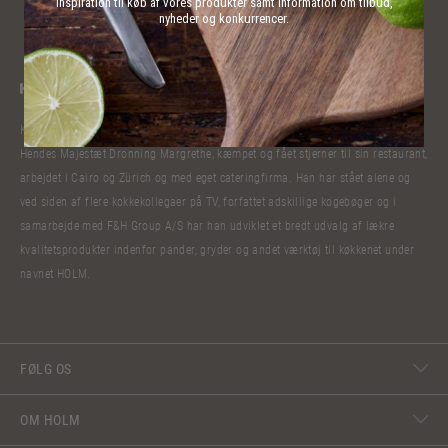
inspiration til køb af vores produkter samt information om tilbud,
nyheder og konkurrencer.
Kokkelivet har bibragt Claus Holm mange oplevelser. Han har lavet mad til
Hendes Majestæt Dronning Margrethe, kæmpet og fået stjerner til sin restaurant,
arbejdet i Cairo og Zürich og med eget cateringfirma. Han har stået alene og
ved siden af flere kokkekollegaer på TV, forfattet adskillige kogebøger og i
samarbejde med F&H Group A/S har han udviklet et bredt udvalg af lækre
kvalitetsprodukter indenfor pander, gryder og andet værktøj til køkkenet under
navnet HOLM.
FØLG OS
OM HOLM