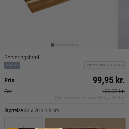
Serveringsbræt
Tilbuddet udløber 16.08.2026
SPAR 41%
99,95 kr.
Pris
Før
169,95 kr.
Laveste pris i de sidste 30 dage: 99,95 kr.
Størrelse
32 x 20 x 1,5 cm
-
+
LÆG I KURV