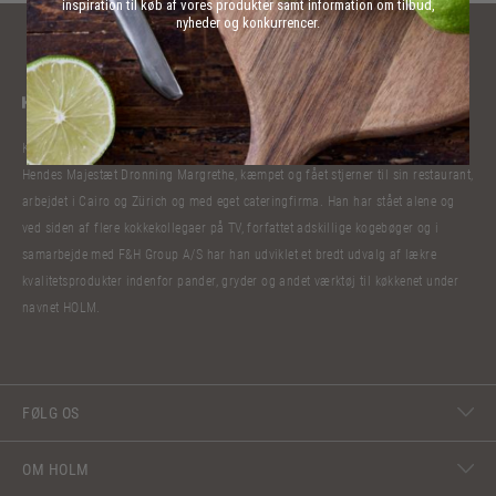
inspiration til køb af vores produkter samt information om tilbud,
nyheder og konkurrencer.
Kokkelivet har bibragt Claus Holm mange oplevelser. Han har lavet mad til
Hendes Majestæt Dronning Margrethe, kæmpet og fået stjerner til sin restaurant,
arbejdet i Cairo og Zürich og med eget cateringfirma. Han har stået alene og
ved siden af flere kokkekollegaer på TV, forfattet adskillige kogebøger og i
samarbejde med F&H Group A/S har han udviklet et bredt udvalg af lækre
kvalitetsprodukter indenfor pander, gryder og andet værktøj til køkkenet under
navnet HOLM.
FØLG OS
OM HOLM