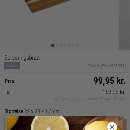
Serveringsbræt
Tilbuddet udløber 16.08.2026
SPAR 41%
99,95 kr.
Pris
Før
169,95 kr.
Laveste pris i de sidste 30 dage: 99,95 kr.
Størrelse
32 x 20 x 1,5 cm
-
+
LÆG I KURV