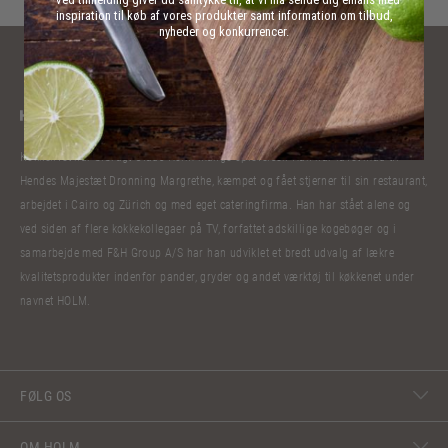
inspiration til køb af vores produkter samt information om tilbud,
nyheder og konkurrencer.
Kokkelivet har bibragt Claus Holm mange oplevelser. Han har lavet mad til
Hendes Majestæt Dronning Margrethe, kæmpet og fået stjerner til sin restaurant,
arbejdet i Cairo og Zürich og med eget cateringfirma. Han har stået alene og
ved siden af flere kokkekollegaer på TV, forfattet adskillige kogebøger og i
samarbejde med F&H Group A/S har han udviklet et bredt udvalg af lækre
kvalitetsprodukter indenfor pander, gryder og andet værktøj til køkkenet under
navnet HOLM.
FØLG OS
OM HOLM