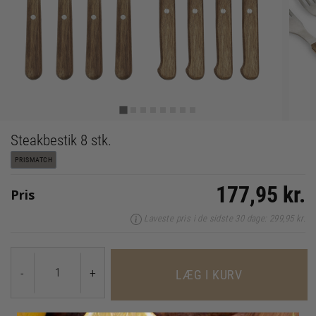
Steakbestik 8 stk.
PRISMATCH
177,95 kr.
Pris
Laveste pris i de sidste 30 dage: 299,95 kr.
-
+
LÆG I KURV