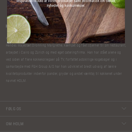
inspiration til køb af vores produkter samt information om tilbud,
nyheder og konkurrencer.
Kokkelivet har bibragt Claus Holm mange oplevelser. Han har lavet mad til
Hendes Majestæt Dronning Margrethe, kæmpet og fået stjerner til sin restaurant,
arbejdet i Cairo og Zürich og med eget cateringfirma. Han har stået alene og
ved siden af flere kokkekollegaer på TV, forfattet adskillige kogebøger og i
samarbejde med F&H Group A/S har han udviklet et bredt udvalg af lækre
kvalitetsprodukter indenfor pander, gryder og andet værktøj til køkkenet under
navnet HOLM.
FØLG OS
OM HOLM