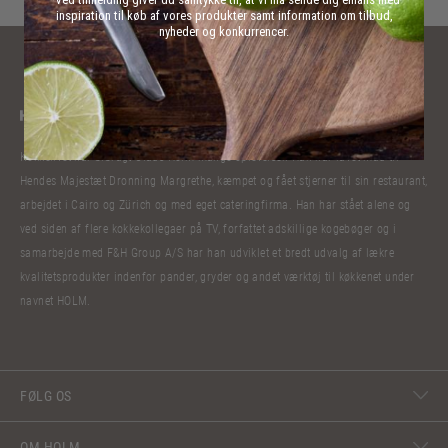
inspiration til køb af vores produkter samt information om tilbud,
nyheder og konkurrencer.
Kokkelivet har bibragt Claus Holm mange oplevelser. Han har lavet mad til
Hendes Majestæt Dronning Margrethe, kæmpet og fået stjerner til sin restaurant,
arbejdet i Cairo og Zürich og med eget cateringfirma. Han har stået alene og
ved siden af flere kokkekollegaer på TV, forfattet adskillige kogebøger og i
samarbejde med F&H Group A/S har han udviklet et bredt udvalg af lækre
kvalitetsprodukter indenfor pander, gryder og andet værktøj til køkkenet under
navnet HOLM.
FØLG OS
OM HOLM