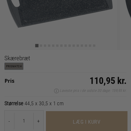
Skærebræt
PRISMATCH
110,95 kr.
Pris
Laveste pris i de sidste 30 dage: 159,95 kr.
Størrelse
44,5 x 30,5 x 1 cm
-
+
LÆG I KURV